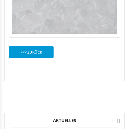
Rechteckduschen
Viertelkreisduschen
BEFESTIGUNGSELEMENTE
Fünfeckduschen
Nagelscheiben
Kabelklemmbügel
Kabelbinder
<<< ZURÜCK
AKTUELLES