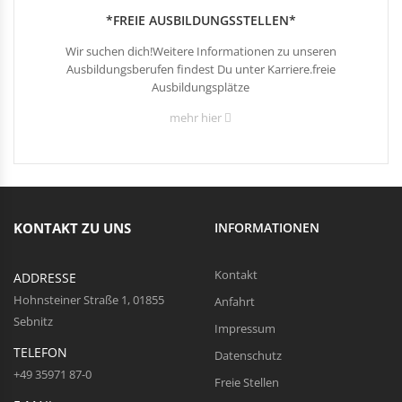
*FREIE AUSBILDUNGSSTELLEN*
Wir suchen dich!Weitere Informationen zu unseren
Ausbildungsberufen findest Du unter Karriere.freie
Ausbildungsplätze
mehr hier
KONTAKT ZU UNS
INFORMATIONEN
Kontakt
ADDRESSE
Hohnsteiner Straße 1, 01855
Anfahrt
Sebnitz
Impressum
TELEFON
Datenschutz
+49 35971 87-0
Freie Stellen