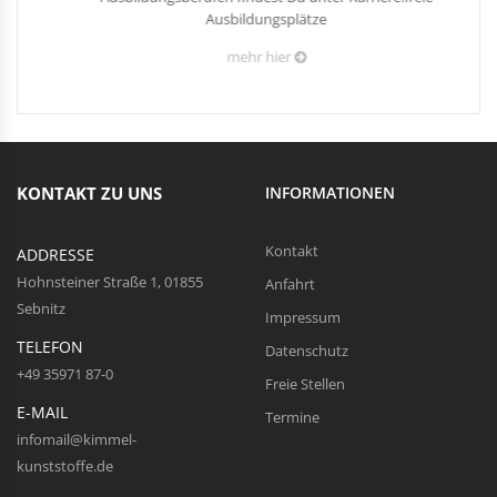
Ausbildungsplätze
mehr hier
KONTAKT ZU UNS
INFORMATIONEN
Kontakt
ADDRESSE
Hohnsteiner Straße 1, 01855
Anfahrt
Sebnitz
Impressum
TELEFON
Datenschutz
+49 35971 87-0
Freie Stellen
E-MAIL
Termine
infomail@kimmel-
kunststoffe.de