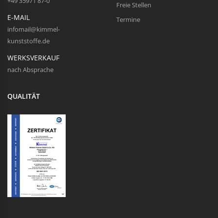
+49 35971 87-0
Freie Stellen
E-MAIL
Termine
infomail@kimmel-
kunststoffe.de
WERKSVERKAUF
nach Absprache
QUALITÄT