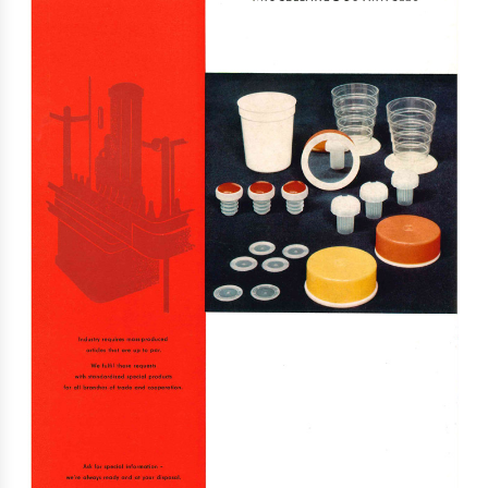
Rechteckduschen
Viertelkreisduschen
BEFESTIGUNGSELEMENTE
Fünfeckduschen
Nagelscheiben
Kabelklemmbügel
Kabelbinder