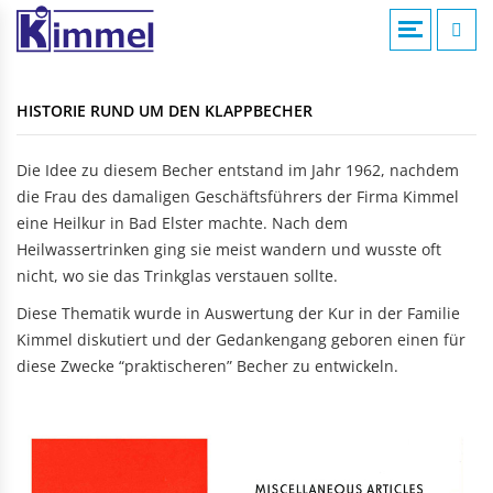
COMPOUNDIERUNG
ACRYLVERARBEITUNG
KUNSTSTOFFSPRITZGUSS
AKTUELLE MELDUNGEN
KONTAKTFOMULAR
HISTORIE RUND UM DEN KLAPPBECHER
Übersicht
Übersicht
Übersicht
Compounds
Werksverkauf
Werksverkauf
ANFAHRT
Die Idee zu diesem Becher entstand im Jahr 1962, nachdem
Anwendungsgebiete
die Frau des damaligen Geschäftsführers der Firma Kimmel
Nomenklatur
BADEWANNEN
MASCHINENTECHNIK
IMPRESSUM
eine Heilkur in Bad Elster machte. Nach dem
Bearbeitungshinweise
Eckbadewannen
Maschinen
Heilwassertrinken ging sie meist wandern und wusste oft
Lohnarbeiten
Rechteckwannen
DATENSCHUTZ
nicht, wo sie das Trinkglas verstauen sollte.
Sechseckwannen
KLAPPBECHER
KIAMID
Diese Thematik wurde in Auswertung der Kur in der Familie
Achteckwannen
Historie
Kimmel diskutiert und der Gedankengang geboren einen für
zu den Produkten
Rund- und Ovalwannen
Aufbau
diese Zwecke “praktischeren” Becher zu entwickeln.
Raumsparwannen
Bezugsquellen
Babywannen
SEBAMID
zu den Produkten
ARTIKEL A BIS Z
DUSCHWANNEN
299 kleine Helfer