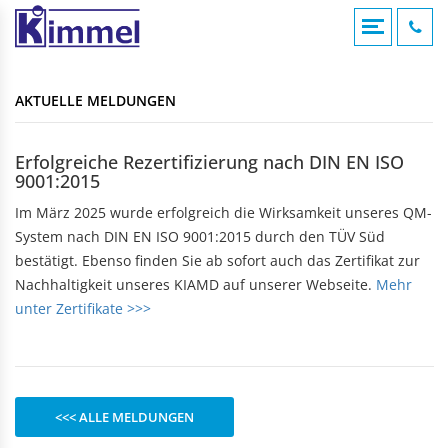
COMPOUNDIERUNG
ACRYLVERARBEITUNG
KUNSTSTOFFSPRITZGUSS
AKTUELLE MELDUNGEN
KONTAKTFOMULAR
AKTUELLE MELDUNGEN
Übersicht
Übersicht
Übersicht
Compounds
Werksverkauf
Werksverkauf
ANFAHRT
Erfolgreiche Rezertifizierung nach DIN EN ISO
Anwendungsgebiete
9001:2015
Nomenklatur
BADEWANNEN
MASCHINENTECHNIK
IMPRESSUM
Bearbeitungshinweise
Im März 2025 wurde erfolgreich die Wirksamkeit unseres QM-
Eckbadewannen
Maschinen
Lohnarbeiten
System nach DIN EN ISO 9001:2015 durch den TÜV Süd
Rechteckwannen
DATENSCHUTZ
bestätigt. Ebenso finden Sie ab sofort auch das Zertifikat zur
Sechseckwannen
KLAPPBECHER
KIAMID
Nachhaltigkeit unseres KIAMD auf unserer Webseite.
Mehr
Achteckwannen
Historie
unter Zertifikate >>>
zu den Produkten
Rund- und Ovalwannen
Aufbau
Raumsparwannen
Bezugsquellen
Babywannen
SEBAMID
zu den Produkten
ARTIKEL A BIS Z
DUSCHWANNEN
<<< ALLE MELDUNGEN
299 kleine Helfer