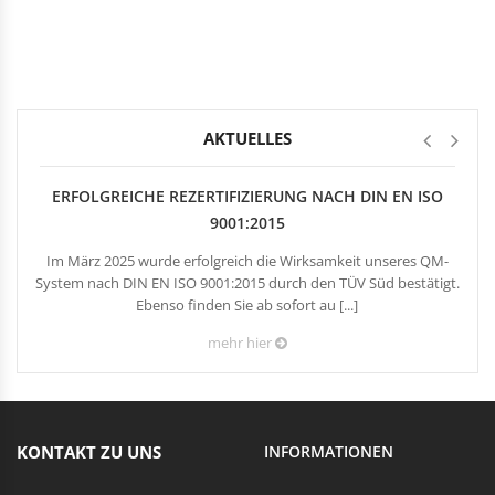
Rechteckduschen
Viertelkreisduschen
BEFESTIGUNGSELEMENTE
Fünfeckduschen
Nagelscheiben
Kabelklemmbügel
Kabelbinder
AKTUELLES
ERFOLGREICHE REZERTIFIZIERUNG NACH DIN EN ISO
9001:2015
Im März 2025 wurde erfolgreich die Wirksamkeit unseres QM-
System nach DIN EN ISO 9001:2015 durch den TÜV Süd bestätigt.
Ebenso finden Sie ab sofort au [...]
mehr hier
KONTAKT ZU UNS
INFORMATIONEN