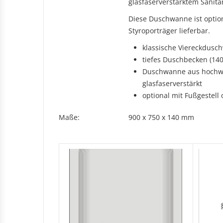
Rechteckduschen
glasfaserverstärktem Sanitär
Viertelkreisduschen
BEFESTIGUNGSELEMENTE
Diese Duschwanne ist optio
Fünfeckduschen
Styroporträger lieferbar.
Nagelscheiben
klassische Viereckdusc
Kabelklemmbügel
tiefes Duschbecken (14
Kabelbinder
Duschwanne aus hochwe
glasfaserverstärkt
optional mit Fußgestell 
Maße:
900 x 750 x 140 mm