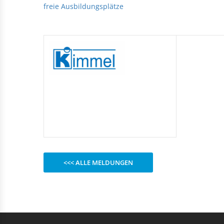
Rechteckduschen
freie Ausbildungsplätze
Viertelkreisduschen
BEFESTIGUNGSELEMENTE
Fünfeckduschen
Nagelscheiben
Kabelklemmbügel
Kabelbinder
<<< ALLE MELDUNGEN