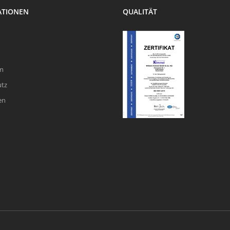
ATIONEN
QUALITÄT
m
utz
en