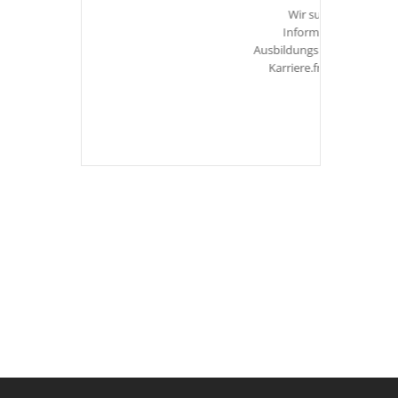
Wir suchen dich!Weitere
Informationen zu unseren
Ausbildungsberufen findest Du unter
Karriere.freie Ausbildungsplätze
mehr hier