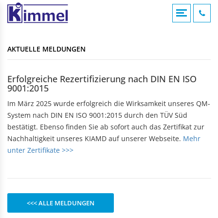
COMPOUNDIERUNG
ACRYLVERARBEITUNG
KUNSTSTOFFSPRITZGUSS
AKTUELLE MELDUNGEN
KONTAKTFOMULAR
AKTUELLE MELDUNGEN
Übersicht
Übersicht
Übersicht
Compounds
Werksverkauf
Werksverkauf
ANFAHRT
Erfolgreiche Rezertifizierung nach DIN EN ISO
Anwendungsgebiete
9001:2015
Nomenklatur
BADEWANNEN
MASCHINENTECHNIK
IMPRESSUM
Bearbeitungshinweise
Im März 2025 wurde erfolgreich die Wirksamkeit unseres QM-
Eckbadewannen
Maschinen
Lohnarbeiten
System nach DIN EN ISO 9001:2015 durch den TÜV Süd
Rechteckwannen
DATENSCHUTZ
bestätigt. Ebenso finden Sie ab sofort auch das Zertifikat zur
Sechseckwannen
KLAPPBECHER
KIAMID
Nachhaltigkeit unseres KIAMD auf unserer Webseite.
Mehr
Achteckwannen
Historie
unter Zertifikate >>>
zu den Produkten
Rund- und Ovalwannen
Aufbau
Raumsparwannen
Bezugsquellen
Babywannen
SEBAMID
zu den Produkten
ARTIKEL A BIS Z
DUSCHWANNEN
<<< ALLE MELDUNGEN
299 kleine Helfer