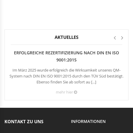
Rechteckduschen
Viertelkreisduschen
BEFESTIGUNGSELEMENTE
Fünfeckduschen
Nagelscheiben
Kabelklemmbügel
Kabelbinder
AKTUELLES
ERFOLGREICHE REZERTIFIZIERUNG NACH DIN EN ISO
9001:2015
Im März 2025 wurde erfolgreich die Wirksamkeit unseres QM-
System nach DIN EN ISO 9001:2015 durch den TÜV Süd bestätigt.
Ebenso finden Sie ab sofort au [...]
mehr hier
KONTAKT ZU UNS
INFORMATIONEN