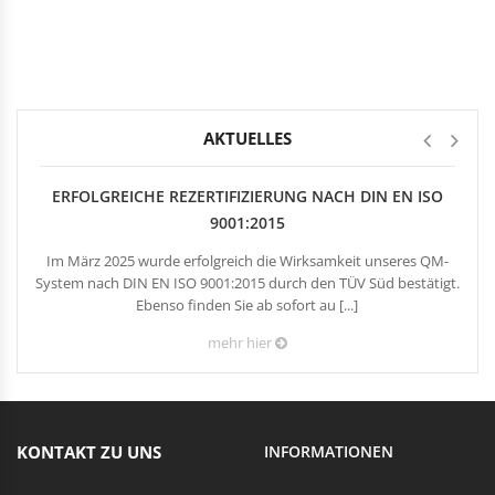
Rechteckduschen
Viertelkreisduschen
BEFESTIGUNGSELEMENTE
Fünfeckduschen
Nagelscheiben
Kabelklemmbügel
Kabelbinder
AKTUELLES
ERFOLGREICHE REZERTIFIZIERUNG NACH DIN EN ISO
9001:2015
Im März 2025 wurde erfolgreich die Wirksamkeit unseres QM-
System nach DIN EN ISO 9001:2015 durch den TÜV Süd bestätigt.
Ebenso finden Sie ab sofort au [...]
mehr hier
KONTAKT ZU UNS
INFORMATIONEN