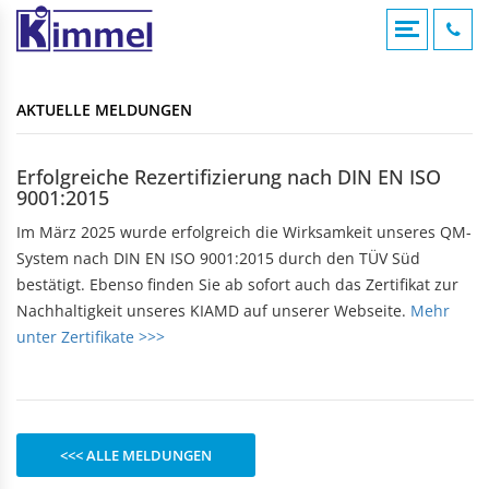
COMPOUNDIERUNG
ACRYLVERARBEITUNG
KUNSTSTOFFSPRITZGUSS
AKTUELLE MELDUNGEN
KONTAKTFOMULAR
AKTUELLE MELDUNGEN
Übersicht
Übersicht
Übersicht
Compounds
Werksverkauf
Werksverkauf
ANFAHRT
Erfolgreiche Rezertifizierung nach DIN EN ISO
Anwendungsgebiete
9001:2015
Nomenklatur
BADEWANNEN
MASCHINENTECHNIK
IMPRESSUM
Bearbeitungshinweise
Im März 2025 wurde erfolgreich die Wirksamkeit unseres QM-
Eckbadewannen
Maschinen
Lohnarbeiten
System nach DIN EN ISO 9001:2015 durch den TÜV Süd
Rechteckwannen
DATENSCHUTZ
bestätigt. Ebenso finden Sie ab sofort auch das Zertifikat zur
Sechseckwannen
KLAPPBECHER
KIAMID
Nachhaltigkeit unseres KIAMD auf unserer Webseite.
Mehr
Achteckwannen
Historie
unter Zertifikate >>>
zu den Produkten
Rund- und Ovalwannen
Aufbau
Raumsparwannen
Bezugsquellen
Babywannen
SEBAMID
zu den Produkten
ARTIKEL A BIS Z
DUSCHWANNEN
<<< ALLE MELDUNGEN
299 kleine Helfer