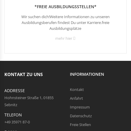
*FREIE AUSBILDUNGSSTELLEN*
Wir suchen dich!Weitere Informationen zu unseren
Ausbildungsberufen findest Du unter Karriere.freie
Ausbildungsplätze
mehr hier
KONTAKT ZU UNS
INFORMATIONEN
Kontakt
ADDRESSE
Hohnsteiner Straße 1, 01855
Anfahrt
Sebnitz
Impressum
TELEFON
Datenschutz
+49 35971 87-0
Freie Stellen