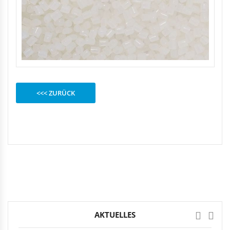
Rechteckduschen
Viertelkreisduschen
BEFESTIGUNGSELEMENTE
Fünfeckduschen
Nagelscheiben
Kabelklemmbügel
Kabelbinder
<<< ZURÜCK
AKTUELLES