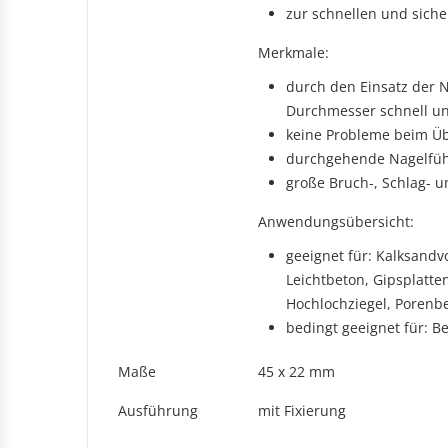
Rechteckduschen
zur schnellen und sich
Viertelkreisduschen
BEFESTIGUNGSELEMENTE
Fünfeckduschen
Merkmale:
Nagelscheiben
durch den Einsatz der 
Kabelklemmbügel
Durchmesser schnell un
Kabelbinder
keine Probleme beim Üb
durchgehende Nagelführ
große Bruch-, Schlag- un
Anwendungsübersicht:
geeignet für: Kalksandvo
Leichtbeton, Gipsplatten
Hochlochziegel, Porenb
bedingt geeignet für: Be
Maße
45 x 22 mm
Ausführung
mit Fixierung