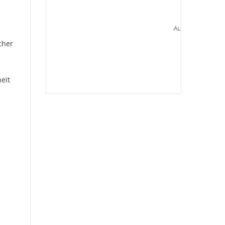
Wir suchen dich!Weitere
Informationen zu unseren
Ausbildungsberufen findest Du unter
Karriere.freie Ausbildungsplätze
cher
mehr hier
eit