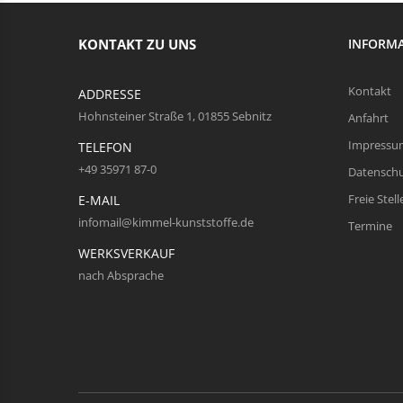
KONTAKT ZU UNS
INFORM
Kontakt
ADDRESSE
Hohnsteiner Straße 1, 01855 Sebnitz
Anfahrt
Impressu
TELEFON
+49 35971 87-0
Datensch
Freie Stell
E-MAIL
infomail@kimmel-kunststoffe.de
Termine
WERKSVERKAUF
nach Absprache