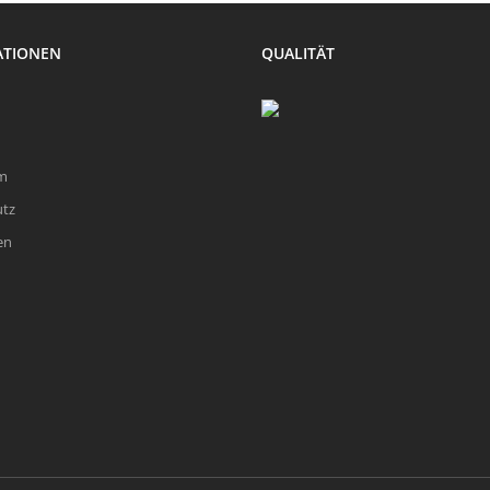
ATIONEN
QUALITÄT
m
utz
en