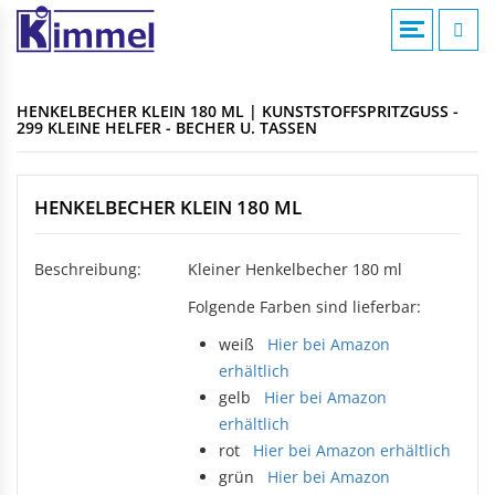
COMPOUNDIERUNG
ACRYLVERARBEITUNG
KUNSTSTOFFSPRITZGUSS
AKTUELLE MELDUNGEN
KONTAKTFOMULAR
HENKELBECHER KLEIN 180 ML | KUNSTSTOFFSPRITZGUSS -
Übersicht
Übersicht
Übersicht
299 KLEINE HELFER - BECHER U. TASSEN
Compounds
Werksverkauf
Werksverkauf
ANFAHRT
Anwendungsgebiete
Nomenklatur
HENKELBECHER KLEIN 180 ML
BADEWANNEN
MASCHINENTECHNIK
IMPRESSUM
Bearbeitungshinweise
Eckbadewannen
Maschinen
Lohnarbeiten
Beschreibung:
Kleiner Henkelbecher 180 ml
Rechteckwannen
DATENSCHUTZ
Sechseckwannen
KLAPPBECHER
Folgende Farben sind lieferbar:
KIAMID
Achteckwannen
Historie
weiß
Hier bei Amazon
zu den Produkten
Rund- und Ovalwannen
Aufbau
erhältlich
Raumsparwannen
Bezugsquellen
gelb
Hier bei Amazon
Babywannen
SEBAMID
erhältlich
zu den Produkten
ARTIKEL A BIS Z
rot
Hier bei Amazon erhältlich
DUSCHWANNEN
grün
Hier bei Amazon
299 kleine Helfer