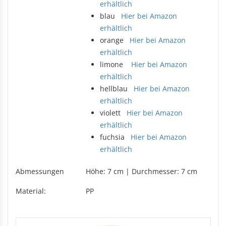
Rechteckduschen
erhältlich
Viertelkreisduschen
blau
Hier bei Amazon
BEFESTIGUNGSELEMENTE
Fünfeckduschen
erhältlich
Nagelscheiben
orange
Hier bei Amazon
Kabelklemmbügel
erhältlich
Kabelbinder
limone
Hier bei Amazon
erhältlich
hellblau
Hier bei Amazon
erhältlich
violett
Hier bei Amazon
erhältlich
fuchsia
Hier bei Amazon
erhältlich
Abmessungen
Höhe: 7 cm | Durchmesser: 7 cm
Material:
PP