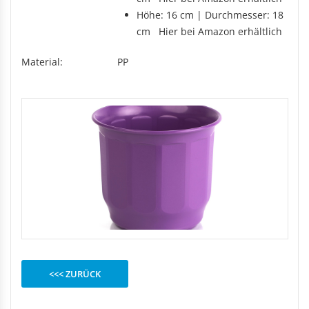
Rechteckduschen
Höhe: 16 cm | Durchmesser: 18
Viertelkreisduschen
BEFESTIGUNGSELEMENTE
cm Hier bei Amazon erhältlich
Fünfeckduschen
Nagelscheiben
Material:
PP
Kabelklemmbügel
Kabelbinder
<<< ZURÜCK