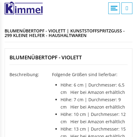
COMPOUNDIERUNG
ACRYLVERARBEITUNG
KUNSTSTOFFSPRITZGUSS
AKTUELLE MELDUNGEN
KONTAKTFOMULAR
BLUMENÜBERTOPF - VIOLETT | KUNSTSTOFFSPRITZGUSS -
Übersicht
Übersicht
Übersicht
299 KLEINE HELFER - HAUSHALTWAREN
Compounds
Werksverkauf
Werksverkauf
ANFAHRT
Anwendungsgebiete
Nomenklatur
BLUMENÜBERTOPF - VIOLETT
BADEWANNEN
MASCHINENTECHNIK
IMPRESSUM
Bearbeitungshinweise
Eckbadewannen
Maschinen
Lohnarbeiten
Beschreibung:
Folgende Größen sind lieferbar:
Rechteckwannen
DATENSCHUTZ
Sechseckwannen
KLAPPBECHER
Höhe: 6 cm | Durchmesser: 6,5
KIAMID
Achteckwannen
cm Hier bei Amazon erhältlich
Historie
zu den Produkten
Rund- und Ovalwannen
Höhe: 7 cm | Durchmesser: 9
Aufbau
Raumsparwannen
cm Hier bei Amazon erhältlich
Bezugsquellen
Babywannen
SEBAMID
Höhe: 10 cm | Durchmesser: 12
cm Hier bei Amazon erhältlich
zu den Produkten
ARTIKEL A BIS Z
DUSCHWANNEN
Höhe: 13 cm | Durchmesser: 15
299 kleine Helfer
cm Hier bei Amazon erhältlich