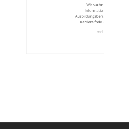
Wir suchen dich!Weitere
Informationen zu unseren
Ausbildungsberufen findest Du unter
Karriere.freie Ausbildungsplätze
mehr hier