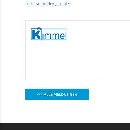
Rechteckduschen
freie Ausbildungsplätze
Viertelkreisduschen
BEFESTIGUNGSELEMENTE
Fünfeckduschen
Nagelscheiben
Kabelklemmbügel
Kabelbinder
<<< ALLE MELDUNGEN