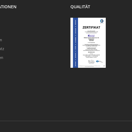
ATIONEN
QUALITÄT
m
utz
en