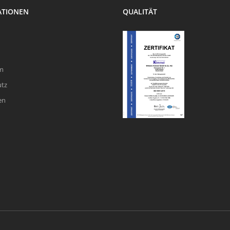
ATIONEN
QUALITÄT
m
utz
en