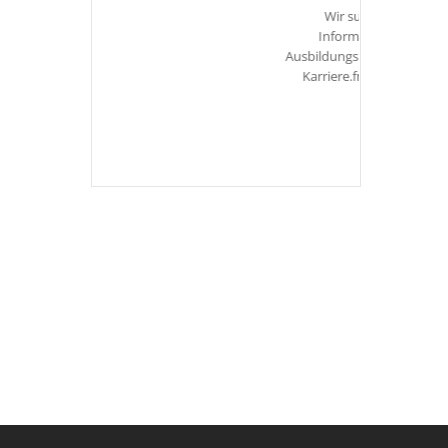
Wir suchen dich!Weitere
Informationen zu unseren
Ausbildungsberufen findest Du unter
Karriere.freie Ausbildungsplätze
mehr hier