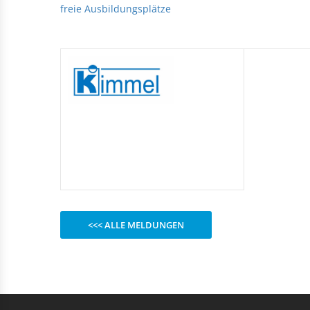
Rechteckduschen
freie Ausbildungsplätze
Viertelkreisduschen
BEFESTIGUNGSELEMENTE
Fünfeckduschen
Nagelscheiben
Kabelklemmbügel
Kabelbinder
<<< ALLE MELDUNGEN