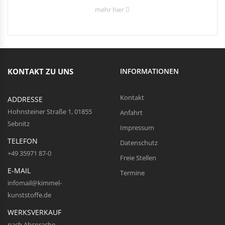
mehr hier
KONTAKT ZU UNS
INFORMATIONEN
Kontakt
ADDRESSE
Hohnsteiner Straße 1, 01855
Anfahrt
Sebnitz
Impressum
TELEFON
Datenschutz
+49 35971 87-0
Freie Stellen
E-MAIL
Termine
infomail@kimmel-
kunststoffe.de
WERKSVERKAUF
nach Absprache