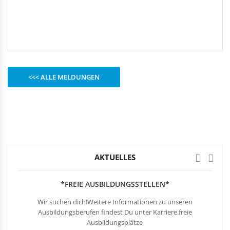
Rechteckduschen
Viertelkreisduschen
BEFESTIGUNGSELEMENTE
Fünfeckduschen
Nagelscheiben
Kabelklemmbügel
Kabelbinder
<<< ALLE MELDUNGEN
AKTUELLES
*FREIE AUSBILDUNGSSTELLEN*
Wir suchen dich!Weitere Informationen zu unseren
Ausbildungsberufen findest Du unter Karriere.freie
Ausbildungsplätze