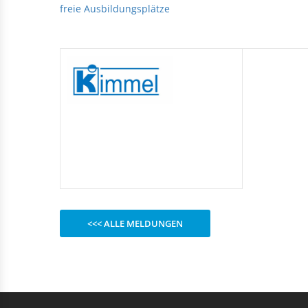
Rechteckduschen
freie Ausbildungsplätze
Viertelkreisduschen
BEFESTIGUNGSELEMENTE
Fünfeckduschen
Nagelscheiben
Kabelklemmbügel
Kabelbinder
<<< ALLE MELDUNGEN