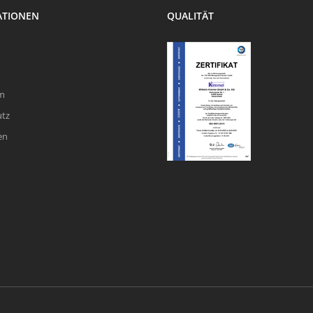
ATIONEN
QUALITÄT
m
utz
en