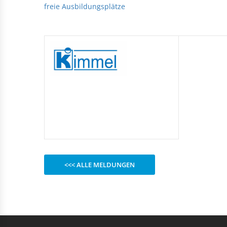
Rechteckduschen
freie Ausbildungsplätze
Viertelkreisduschen
BEFESTIGUNGSELEMENTE
Fünfeckduschen
Nagelscheiben
Kabelklemmbügel
Kabelbinder
<<< ALLE MELDUNGEN