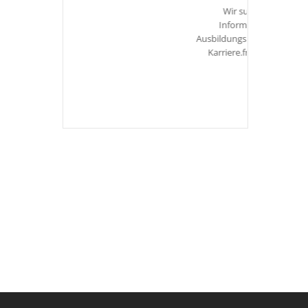
Wir suchen dich!Weitere
Informationen zu unseren
Ausbildungsberufen findest Du unter
Karriere.freie Ausbildungsplätze
mehr hier