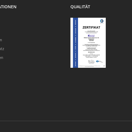
ATIONEN
QUALITÄT
m
utz
en