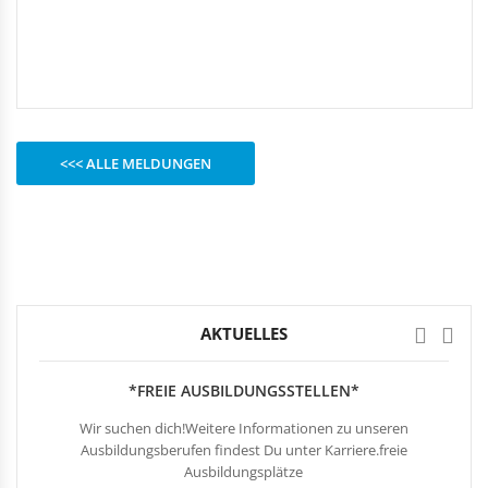
Rechteckduschen
Viertelkreisduschen
BEFESTIGUNGSELEMENTE
Fünfeckduschen
Nagelscheiben
Kabelklemmbügel
Kabelbinder
<<< ALLE MELDUNGEN
AKTUELLES
*FREIE AUSBILDUNGSSTELLEN*
Wir suchen dich!Weitere Informationen zu unseren
Ausbildungsberufen findest Du unter Karriere.freie
Ausbildungsplätze