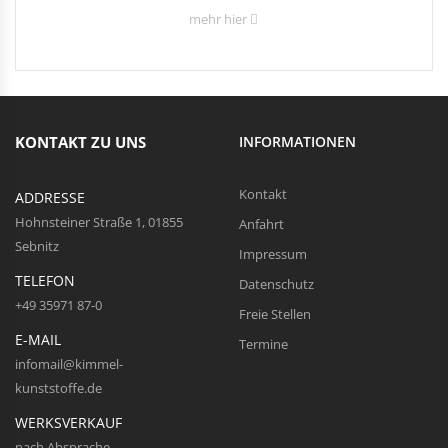
mehr hier
KONTAKT ZU UNS
INFORMATIONEN
Kontakt
ADDRESSE
Hohnsteiner Straße 1, 01855
Anfahrt
Sebnitz
Impressum
TELEFON
Datenschutz
+49 35971 87-0
Freie Stellen
E-MAIL
Termine
infomail@kimmel-
kunststoffe.de
WERKSVERKAUF
nach Absprache