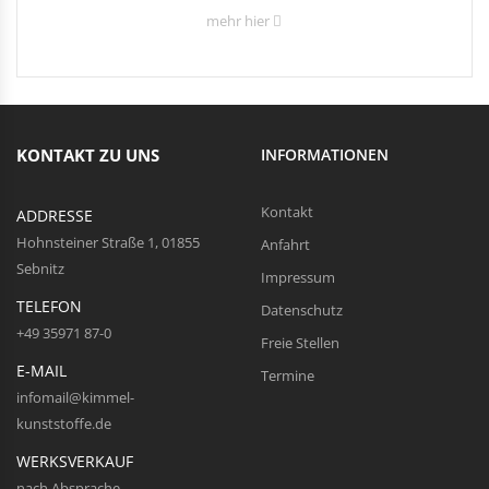
mehr hier
KONTAKT ZU UNS
INFORMATIONEN
Kontakt
ADDRESSE
Hohnsteiner Straße 1, 01855
Anfahrt
Sebnitz
Impressum
TELEFON
Datenschutz
+49 35971 87-0
Freie Stellen
E-MAIL
Termine
infomail@kimmel-
kunststoffe.de
WERKSVERKAUF
nach Absprache