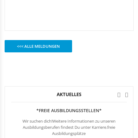
Rechteckduschen
Viertelkreisduschen
BEFESTIGUNGSELEMENTE
Fünfeckduschen
Nagelscheiben
Kabelklemmbügel
Kabelbinder
<<< ALLE MELDUNGEN
AKTUELLES
*FREIE AUSBILDUNGSSTELLEN*
Wir suchen dich!Weitere Informationen zu unseren
Ausbildungsberufen findest Du unter Karriere.freie
Ausbildungsplätze