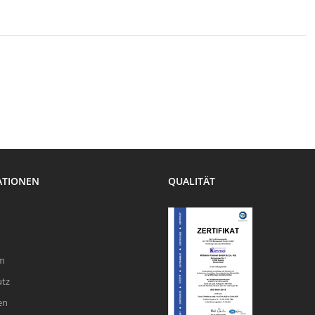
ATIONEN
QUALITÄT
m
utz
en