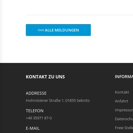
Rechteckduschen
Viertelkreisduschen
BEFESTIGUNGSELEMENTE
Fünfeckduschen
Nagelscheiben
Kabelklemmbügel
<<< ALLE MELDUNGEN
Kabelbinder
KONTAKT ZU UNS
INFORM
Kontakt
ADDRESSE
Hohnsteiner Straße 1, 01855 Sebnitz
Anfahrt
Impressu
TELEFON
+49 35971 87-0
Datensch
Freie Stell
E-MAIL