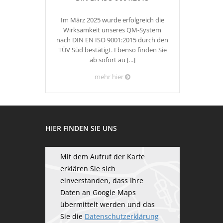
Im März 2025 wurde erfolgreich die
Wirksamkeit unseres QM-System
nach DIN EN ISO 9001:2015 durch den
TÜV Süd bestätigt. Ebenso finden Sie
ab sofort au [...]
mehr hier
HIER FINDEN SIE UNS
Mit dem Aufruf der Karte
erklären Sie sich
einverstanden, dass Ihre
Daten an Google Maps
übermittelt werden und das
Sie die
Datenschutzerklärung