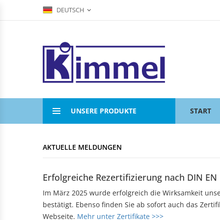
DEUTSCH
COMPOUNDIERUNG
ACRYLVERARBEITUNG
KUNSTSTOFFSPRITZGUSS
AKTUELLE MELDUNGEN
KONTAKTFOMULAR
Übersicht
Übersicht
Übersicht
Compounds
Werksverkauf
Werksverkauf
ANFAHRT
Anwendungsgebiete
Nomenklatur
BADEWANNEN
MASCHINENTECHNIK
IMPRESSUM
Bearbeitungshinweise
Eckbadewannen
Maschinen
UNSERE PRODUKTE
START
Lohnarbeiten
Rechteckwannen
DATENSCHUTZ
Sechseckwannen
KLAPPBECHER
KIAMID
Achteckwannen
AKTUELLE MELDUNGEN
Historie
zu den Produkten
Rund- und Ovalwannen
Aufbau
Raumsparwannen
Bezugsquellen
Erfolgreiche Rezertifizierung nach DIN EN
Babywannen
SEBAMID
Im März 2025 wurde erfolgreich die Wirksamkeit un
zu den Produkten
ARTIKEL A BIS Z
DUSCHWANNEN
bestätigt. Ebenso finden Sie ab sofort auch das Zerti
299 kleine Helfer
Webseite.
Mehr unter Zertifikate >>>