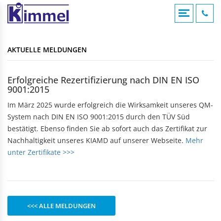
COMPOUNDIERUNG
ACRYLVERARBEITUNG
KUNSTSTOFFSPRITZGUSS
AKTUELLE MELDUNGEN
KONTAKTFOMULAR
AKTUELLE MELDUNGEN
Übersicht
Übersicht
Übersicht
Compounds
Werksverkauf
Werksverkauf
ANFAHRT
Erfolgreiche Rezertifizierung nach DIN EN ISO
Anwendungsgebiete
9001:2015
Nomenklatur
BADEWANNEN
MASCHINENTECHNIK
IMPRESSUM
Bearbeitungshinweise
Im März 2025 wurde erfolgreich die Wirksamkeit unseres QM-
Eckbadewannen
Maschinen
Lohnarbeiten
System nach DIN EN ISO 9001:2015 durch den TÜV Süd
Rechteckwannen
DATENSCHUTZ
bestätigt. Ebenso finden Sie ab sofort auch das Zertifikat zur
Sechseckwannen
KLAPPBECHER
KIAMID
Nachhaltigkeit unseres KIAMD auf unserer Webseite.
Mehr
Achteckwannen
Historie
unter Zertifikate >>>
zu den Produkten
Rund- und Ovalwannen
Aufbau
Raumsparwannen
Bezugsquellen
Babywannen
SEBAMID
zu den Produkten
ARTIKEL A BIS Z
DUSCHWANNEN
<<< ALLE MELDUNGEN
299 kleine Helfer