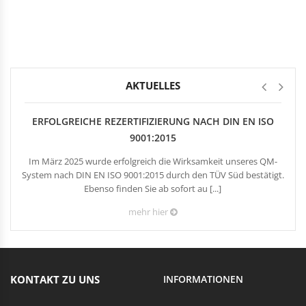
Rechteckduschen
Viertelkreisduschen
BEFESTIGUNGSELEMENTE
Fünfeckduschen
Nagelscheiben
Kabelklemmbügel
Kabelbinder
AKTUELLES
ERFOLGREICHE REZERTIFIZIERUNG NACH DIN EN ISO
9001:2015
Im März 2025 wurde erfolgreich die Wirksamkeit unseres QM-
System nach DIN EN ISO 9001:2015 durch den TÜV Süd bestätigt.
Ebenso finden Sie ab sofort au [...]
mehr hier
KONTAKT ZU UNS
INFORMATIONEN