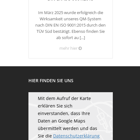
Im März 2025 wurde erfolgreich die
Wirksamkeit unseres QM-System
nach DIN EN ISO 9001:2015 durch den
TÜV Süd bestätigt. Ebenso finden Sie
ab sofort au [...]
mehr hier
HIER FINDEN SIE UNS
Mit dem Aufruf der Karte
erklären Sie sich
einverstanden, dass Ihre
Daten an Google Maps
übermittelt werden und das
Sie die
Datenschutzerklärung