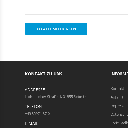
Rechteckduschen
Viertelkreisduschen
BEFESTIGUNGSELEMENTE
Fünfeckduschen
Nagelscheiben
Kabelklemmbügel
<<< ALLE MELDUNGEN
Kabelbinder
KONTAKT ZU UNS
INFORM
Kontakt
ADDRESSE
Hohnsteiner Straße 1, 01855 Sebnitz
Anfahrt
Impressu
TELEFON
+49 35971 87-0
Datensch
Freie Stell
E-MAIL