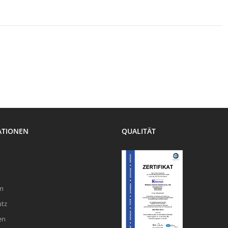
ATIONEN
QUALITÄT
m
utz
en