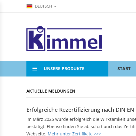
DEUTSCH
COMPOUNDIERUNG
ACRYLVERARBEITUNG
KUNSTSTOFFSPRITZGUSS
AKTUELLE MELDUNGEN
KONTAKTFOMULAR
Übersicht
Übersicht
Übersicht
Compounds
Werksverkauf
Werksverkauf
ANFAHRT
Anwendungsgebiete
Nomenklatur
BADEWANNEN
MASCHINENTECHNIK
IMPRESSUM
Bearbeitungshinweise
Eckbadewannen
Maschinen
UNSERE PRODUKTE
START
Lohnarbeiten
Rechteckwannen
DATENSCHUTZ
Sechseckwannen
KLAPPBECHER
KIAMID
Achteckwannen
AKTUELLE MELDUNGEN
Historie
zu den Produkten
Rund- und Ovalwannen
Aufbau
Raumsparwannen
Bezugsquellen
Erfolgreiche Rezertifizierung nach DIN EN
Babywannen
SEBAMID
Im März 2025 wurde erfolgreich die Wirksamkeit un
zu den Produkten
ARTIKEL A BIS Z
DUSCHWANNEN
bestätigt. Ebenso finden Sie ab sofort auch das Zerti
299 kleine Helfer
Webseite.
Mehr unter Zertifikate >>>