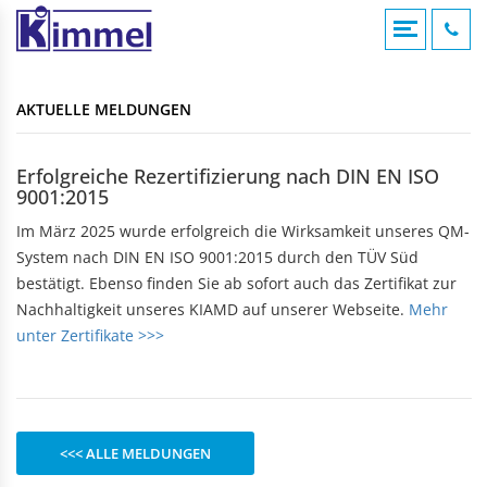
COMPOUNDIERUNG
ACRYLVERARBEITUNG
KUNSTSTOFFSPRITZGUSS
AKTUELLE MELDUNGEN
KONTAKTFOMULAR
AKTUELLE MELDUNGEN
Übersicht
Übersicht
Übersicht
Compounds
Werksverkauf
Werksverkauf
ANFAHRT
Erfolgreiche Rezertifizierung nach DIN EN ISO
Anwendungsgebiete
9001:2015
Nomenklatur
BADEWANNEN
MASCHINENTECHNIK
IMPRESSUM
Bearbeitungshinweise
Im März 2025 wurde erfolgreich die Wirksamkeit unseres QM-
Eckbadewannen
Maschinen
Lohnarbeiten
System nach DIN EN ISO 9001:2015 durch den TÜV Süd
Rechteckwannen
DATENSCHUTZ
bestätigt. Ebenso finden Sie ab sofort auch das Zertifikat zur
Sechseckwannen
KLAPPBECHER
KIAMID
Nachhaltigkeit unseres KIAMD auf unserer Webseite.
Mehr
Achteckwannen
Historie
unter Zertifikate >>>
zu den Produkten
Rund- und Ovalwannen
Aufbau
Raumsparwannen
Bezugsquellen
Babywannen
SEBAMID
zu den Produkten
ARTIKEL A BIS Z
DUSCHWANNEN
<<< ALLE MELDUNGEN
299 kleine Helfer