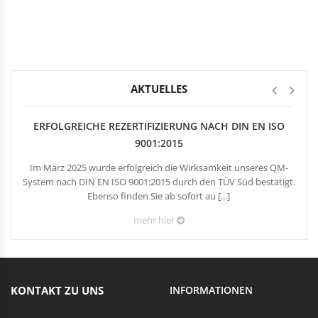
Rechteckduschen
Viertelkreisduschen
BEFESTIGUNGSELEMENTE
Fünfeckduschen
Nagelscheiben
Kabelklemmbügel
Kabelbinder
AKTUELLES
ERFOLGREICHE REZERTIFIZIERUNG NACH DIN EN ISO
9001:2015
Im März 2025 wurde erfolgreich die Wirksamkeit unseres QM-
System nach DIN EN ISO 9001:2015 durch den TÜV Süd bestätigt.
Ebenso finden Sie ab sofort au [...]
mehr hier
KONTAKT ZU UNS
INFORMATIONEN