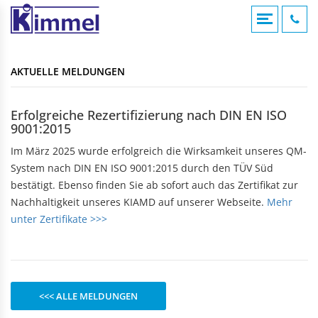
COMPOUNDIERUNG
ACRYLVERARBEITUNG
KUNSTSTOFFSPRITZGUSS
AKTUELLE MELDUNGEN
KONTAKTFOMULAR
AKTUELLE MELDUNGEN
Übersicht
Übersicht
Übersicht
Compounds
Werksverkauf
Werksverkauf
ANFAHRT
Erfolgreiche Rezertifizierung nach DIN EN ISO
Anwendungsgebiete
9001:2015
Nomenklatur
BADEWANNEN
MASCHINENTECHNIK
IMPRESSUM
Bearbeitungshinweise
Im März 2025 wurde erfolgreich die Wirksamkeit unseres QM-
Eckbadewannen
Maschinen
Lohnarbeiten
System nach DIN EN ISO 9001:2015 durch den TÜV Süd
Rechteckwannen
DATENSCHUTZ
bestätigt. Ebenso finden Sie ab sofort auch das Zertifikat zur
Sechseckwannen
KLAPPBECHER
KIAMID
Nachhaltigkeit unseres KIAMD auf unserer Webseite.
Mehr
Achteckwannen
Historie
unter Zertifikate >>>
zu den Produkten
Rund- und Ovalwannen
Aufbau
Raumsparwannen
Bezugsquellen
Babywannen
SEBAMID
zu den Produkten
ARTIKEL A BIS Z
DUSCHWANNEN
<<< ALLE MELDUNGEN
299 kleine Helfer