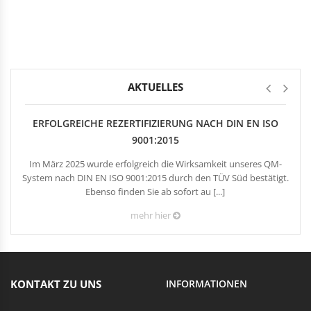
Rechteckduschen
Viertelkreisduschen
BEFESTIGUNGSELEMENTE
Fünfeckduschen
Nagelscheiben
Kabelklemmbügel
Kabelbinder
AKTUELLES
ERFOLGREICHE REZERTIFIZIERUNG NACH DIN EN ISO
9001:2015
Im März 2025 wurde erfolgreich die Wirksamkeit unseres QM-
System nach DIN EN ISO 9001:2015 durch den TÜV Süd bestätigt.
Ebenso finden Sie ab sofort au [...]
mehr hier
KONTAKT ZU UNS
INFORMATIONEN