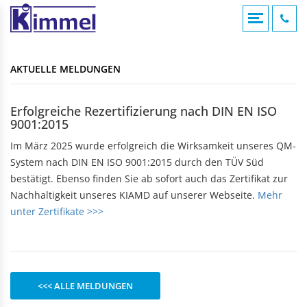
COMPOUNDIERUNG
ACRYLVERARBEITUNG
KUNSTSTOFFSPRITZGUSS
AKTUELLE MELDUNGEN
KONTAKTFOMULAR
AKTUELLE MELDUNGEN
Übersicht
Übersicht
Übersicht
Compounds
Werksverkauf
Werksverkauf
ANFAHRT
Erfolgreiche Rezertifizierung nach DIN EN ISO
Anwendungsgebiete
9001:2015
Nomenklatur
BADEWANNEN
MASCHINENTECHNIK
IMPRESSUM
Bearbeitungshinweise
Im März 2025 wurde erfolgreich die Wirksamkeit unseres QM-
Eckbadewannen
Maschinen
Lohnarbeiten
System nach DIN EN ISO 9001:2015 durch den TÜV Süd
Rechteckwannen
DATENSCHUTZ
bestätigt. Ebenso finden Sie ab sofort auch das Zertifikat zur
Sechseckwannen
KLAPPBECHER
KIAMID
Nachhaltigkeit unseres KIAMD auf unserer Webseite.
Mehr
Achteckwannen
Historie
unter Zertifikate >>>
zu den Produkten
Rund- und Ovalwannen
Aufbau
Raumsparwannen
Bezugsquellen
Babywannen
SEBAMID
zu den Produkten
ARTIKEL A BIS Z
DUSCHWANNEN
<<< ALLE MELDUNGEN
299 kleine Helfer