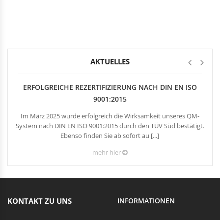
Rechteckduschen
Viertelkreisduschen
BEFESTIGUNGSELEMENTE
Fünfeckduschen
Nagelscheiben
Kabelklemmbügel
Kabelbinder
AKTUELLES
ERFOLGREICHE REZERTIFIZIERUNG NACH DIN EN ISO
9001:2015
Im März 2025 wurde erfolgreich die Wirksamkeit unseres QM-
System nach DIN EN ISO 9001:2015 durch den TÜV Süd bestätigt.
Ebenso finden Sie ab sofort au [...]
mehr hier
KONTAKT ZU UNS
INFORMATIONEN