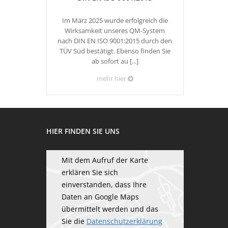
Im März 2025 wurde erfolgreich die
Wirksamkeit unseres QM-System
nach DIN EN ISO 9001:2015 durch den
TÜV Süd bestätigt. Ebenso finden Sie
ab sofort au [...]
mehr hier
HIER FINDEN SIE UNS
Mit dem Aufruf der Karte
erklären Sie sich
einverstanden, dass Ihre
Daten an Google Maps
übermittelt werden und das
Sie die
Datenschutzerklärung