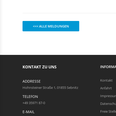
Rechteckduschen
Viertelkreisduschen
BEFESTIGUNGSELEMENTE
Fünfeckduschen
Nagelscheiben
Kabelklemmbügel
<<< ALLE MELDUNGEN
Kabelbinder
KONTAKT ZU UNS
INFORM
Kontakt
ADDRESSE
Hohnsteiner Straße 1, 01855 Sebnitz
Anfahrt
Impressu
TELEFON
+49 35971 87-0
Datensch
Freie Stell
E-MAIL