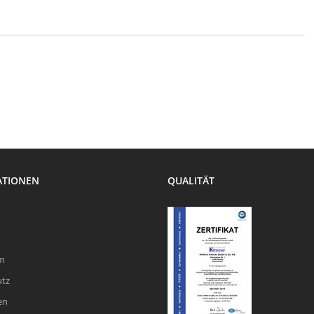
ATIONEN
QUALITÄT
m
utz
en