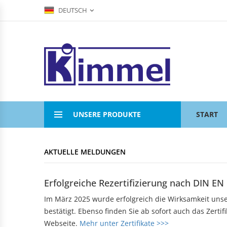
DEUTSCH
COMPOUNDIERUNG
ACRYLVERARBEITUNG
KUNSTSTOFFSPRITZGUSS
AKTUELLE MELDUNGEN
KONTAKTFOMULAR
Übersicht
Übersicht
Übersicht
Compounds
Werksverkauf
Werksverkauf
ANFAHRT
Anwendungsgebiete
Nomenklatur
BADEWANNEN
MASCHINENTECHNIK
IMPRESSUM
Bearbeitungshinweise
Eckbadewannen
Maschinen
UNSERE PRODUKTE
START
Lohnarbeiten
Rechteckwannen
DATENSCHUTZ
Sechseckwannen
KLAPPBECHER
KIAMID
Achteckwannen
AKTUELLE MELDUNGEN
Historie
zu den Produkten
Rund- und Ovalwannen
Aufbau
Raumsparwannen
Bezugsquellen
Erfolgreiche Rezertifizierung nach DIN EN
Babywannen
SEBAMID
Im März 2025 wurde erfolgreich die Wirksamkeit un
zu den Produkten
ARTIKEL A BIS Z
DUSCHWANNEN
bestätigt. Ebenso finden Sie ab sofort auch das Zerti
299 kleine Helfer
Webseite.
Mehr unter Zertifikate >>>