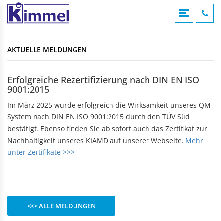
COMPOUNDIERUNG
ACRYLVERARBEITUNG
KUNSTSTOFFSPRITZGUSS
AKTUELLE MELDUNGEN
KONTAKTFOMULAR
AKTUELLE MELDUNGEN
Übersicht
Übersicht
Übersicht
Compounds
Werksverkauf
Werksverkauf
ANFAHRT
Erfolgreiche Rezertifizierung nach DIN EN ISO
Anwendungsgebiete
9001:2015
Nomenklatur
BADEWANNEN
MASCHINENTECHNIK
IMPRESSUM
Bearbeitungshinweise
Im März 2025 wurde erfolgreich die Wirksamkeit unseres QM-
Eckbadewannen
Maschinen
Lohnarbeiten
System nach DIN EN ISO 9001:2015 durch den TÜV Süd
Rechteckwannen
DATENSCHUTZ
bestätigt. Ebenso finden Sie ab sofort auch das Zertifikat zur
Sechseckwannen
KLAPPBECHER
KIAMID
Nachhaltigkeit unseres KIAMD auf unserer Webseite.
Mehr
Achteckwannen
Historie
unter Zertifikate >>>
zu den Produkten
Rund- und Ovalwannen
Aufbau
Raumsparwannen
Bezugsquellen
Babywannen
SEBAMID
zu den Produkten
ARTIKEL A BIS Z
DUSCHWANNEN
<<< ALLE MELDUNGEN
299 kleine Helfer