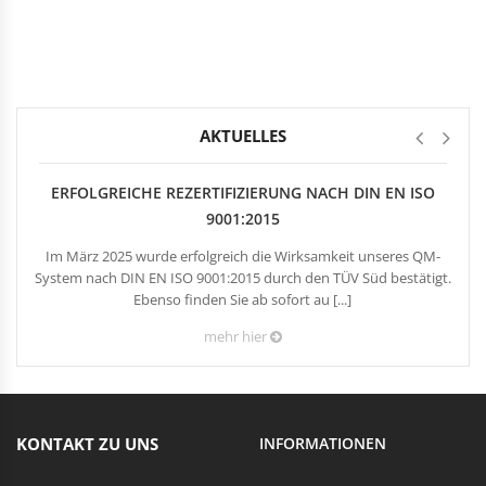
Rechteckduschen
Viertelkreisduschen
BEFESTIGUNGSELEMENTE
Fünfeckduschen
Nagelscheiben
Kabelklemmbügel
Kabelbinder
AKTUELLES
ERFOLGREICHE REZERTIFIZIERUNG NACH DIN EN ISO
9001:2015
Im März 2025 wurde erfolgreich die Wirksamkeit unseres QM-
System nach DIN EN ISO 9001:2015 durch den TÜV Süd bestätigt.
Ebenso finden Sie ab sofort au [...]
mehr hier
KONTAKT ZU UNS
INFORMATIONEN