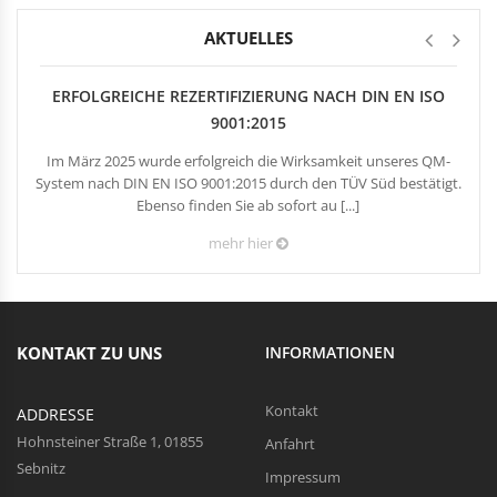
Rechteckduschen
Viertelkreisduschen
AKTUELLES
BEFESTIGUNGSELEMENTE
Fünfeckduschen
Nagelscheiben
ERFOLGREICHE REZERTIFIZIERUNG NACH DIN EN ISO
Kabelklemmbügel
9001:2015
Kabelbinder
Im März 2025 wurde erfolgreich die Wirksamkeit unseres QM-
System nach DIN EN ISO 9001:2015 durch den TÜV Süd bestätigt.
Ebenso finden Sie ab sofort au [...]
mehr hier
KONTAKT ZU UNS
INFORMATIONEN
Kontakt
ADDRESSE
Hohnsteiner Straße 1, 01855
Anfahrt
Sebnitz
Impressum