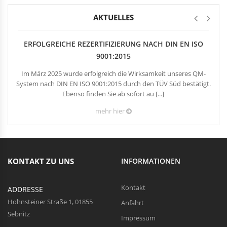
Rechteckduschen
Viertelkreisduschen
AKTUELLES
BEFESTIGUNGSELEMENTE
Fünfeckduschen
Nagelscheiben
ERFOLGREICHE REZERTIFIZIERUNG NACH DIN EN ISO
Kabelklemmbügel
9001:2015
Kabelbinder
Im März 2025 wurde erfolgreich die Wirksamkeit unseres QM-
System nach DIN EN ISO 9001:2015 durch den TÜV Süd bestätigt.
Ebenso finden Sie ab sofort au [...]
mehr hier
KONTAKT ZU UNS
INFORMATIONEN
Kontakt
ADDRESSE
Hohnsteiner Straße 1, 01855
Anfahrt
Sebnitz
Impressum