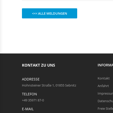
Rechteckduschen
Viertelkreisduschen
BEFESTIGUNGSELEMENTE
Fünfeckduschen
<<< ALLE MELDUNGEN
Nagelscheiben
Kabelklemmbügel
Kabelbinder
KONTAKT ZU UNS
INFORM
Kontakt
ADDRESSE
Hohnsteiner Straße 1, 01855 Sebnitz
Anfahrt
Impressu
TELEFON
+49 35971 87-0
Datensch
Freie Stell
E-MAIL