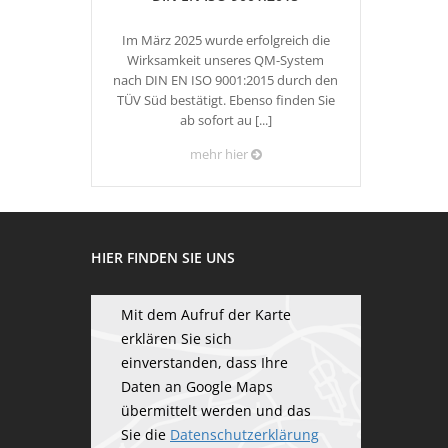
Im März 2025 wurde erfolgreich die
Wirksamkeit unseres QM-System
nach DIN EN ISO 9001:2015 durch den
TÜV Süd bestätigt. Ebenso finden Sie
ab sofort au [...]
mehr hier
HIER FINDEN SIE UNS
Mit dem Aufruf der Karte
erklären Sie sich
einverstanden, dass Ihre
Daten an Google Maps
übermittelt werden und das
Sie die
Datenschutzerklärung