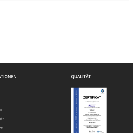
ATIONEN
QUALITÄT
m
utz
en