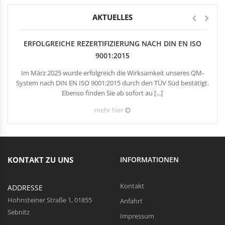
Rechteckduschen
Viertelkreisduschen
AKTUELLES
BEFESTIGUNGSELEMENTE
Fünfeckduschen
Nagelscheiben
ERFOLGREICHE REZERTIFIZIERUNG NACH DIN EN ISO
Kabelklemmbügel
9001:2015
Kabelbinder
Im März 2025 wurde erfolgreich die Wirksamkeit unseres QM-
System nach DIN EN ISO 9001:2015 durch den TÜV Süd bestätigt.
Ebenso finden Sie ab sofort au [...]
mehr hier
KONTAKT ZU UNS
INFORMATIONEN
Kontakt
ADDRESSE
Hohnsteiner Straße 1, 01855
Anfahrt
Sebnitz
Impressum